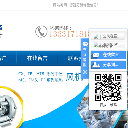
网站地图
|
您暂无新询盘信息！
全风客服1
全风客服1
在
在线留言
线
客户
在线留言
联系我们
客
分享到...
服
扫描二维码