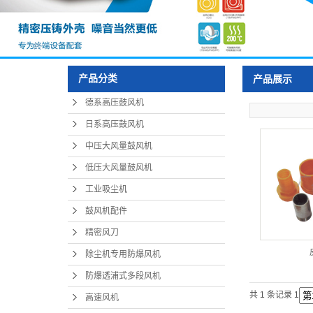
精
除尘机专
产品分类
产品展示
防爆透浦
德系高压鼓风机
高
日系高压鼓风机
中压大风量鼓风机
低压大风量鼓风机
工业吸尘机
鼓风机配件
精密风刀
除尘机专用防爆风机
防爆透浦式多段风机
共 1 条记录
1
高速风机