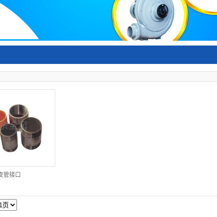
密风刀
用防爆风机
式多段风机
速风机
皮管接口