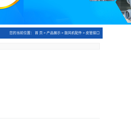
您的当前位置：
首 页
>
产品展示
>
鼓风机配件
>
皮管接口