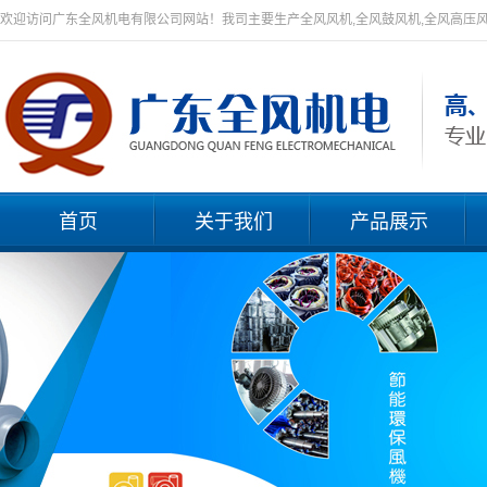
欢迎访问广东全风机电有限公司网站！我司主要生产全风风机,全风鼓风机,全风高压风
首页
关于我们
产品展示
公司简介
德系高压鼓风机
企业文化
日系高压鼓风机
联系我们
中压大风量鼓风机
低压大风量鼓风机
工业吸尘机
鼓风机配件