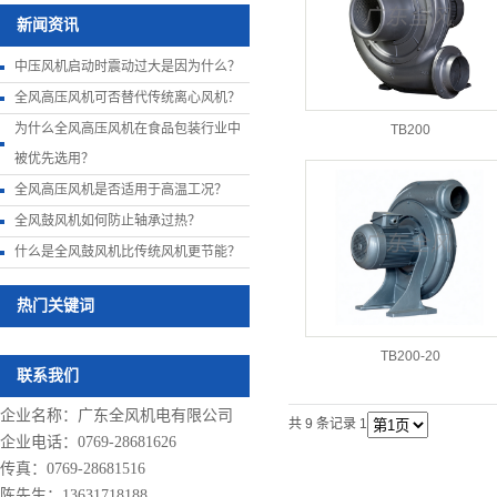
新闻资讯
中压风机启动时震动过大是因为什么？
全风高压风机可否替代传统离心风机？
为什么全风高压风机在食品包装行业中
TB200
被优先选用？
全风高压风机是否适用于高温工况？
全风鼓风机如何防止轴承过热？
什么是全风鼓风机比传统风机更节能？
热门关键词
TB200-20
联系我们
企业名称：广东全风机电有限公司
共 9 条记录
1
企业
电话：0769-28681626
传真：0769-28681516
陈先生：13631718188