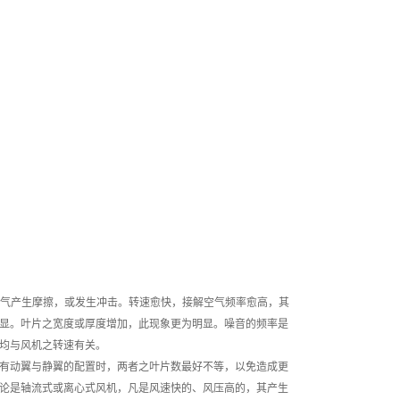
空气产生摩擦，或发生冲击。转速愈快，接解空气频率愈高，其
显。叶片之宽度或厚度增加，此现象更为明显。噪音的频率是
均与风机之转速有关。
有动翼与静翼的配置时，两者之叶片数最好不等，以免造成更
论是轴流式或离心式风机，凡是风速快的、风压高的，其产生