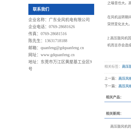
之噪音也大。
联系我们
在风机运转期
企业名称：广东全风机电有限公司
突然变化太大
企业
电话：0769-28681626
传真：0769-28681516
2.
高压鼓风机
陈先生：13631718188
机而言亦会造
邮箱：quanfeng@gdquanfeng.cn
网址：
www.gdquanfeng.cn
地址：东莞市万江区黄屋基工业区9
相关标签：
高压
号
上一篇：
高压风
下一篇：
高压风
相关产品：
相关新闻：
高压鼓风机