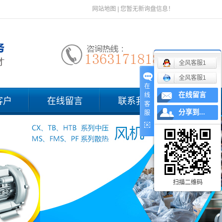
网站地图
|
您暂无新询盘信息！
全风客服1
全风客服1
在
在线留言
线
客户
在线留言
联系我们
客
分享到...
服
扫描二维码