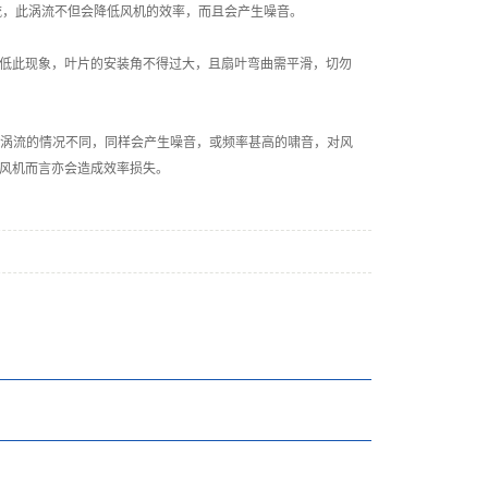
流，此涡流不但会降低风机的效率，而且会产生噪音。
低此现象，叶片的安装角不得过大，且扇叶弯曲需平滑，切勿
与涡流的情况不同，同样会产生噪音，或频率甚高的啸音，对风
风机而言亦会造成效率损失。