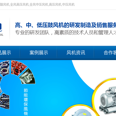
风机,全风高压风机,全风中压风机,高压风机,中压风机
品展示
案例展示
风机资讯
合作
压鼓风机
公司相册
公司动态
压鼓风机
行业资讯
风量鼓风机
相关问题
风量鼓风机
吸尘机
机配件